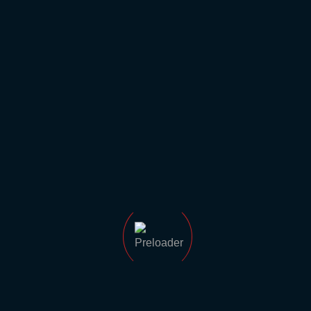
Dank für
Ihren Besuch
und Ihr
Interesse an
unseren
bereitgetellten
Informationen